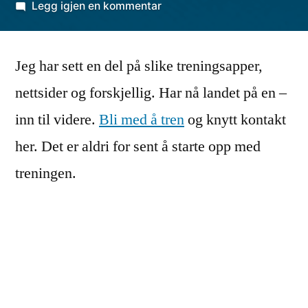
av
til
Legg igjen en kommentar
Treningsnettsider
Jeg har sett en del på slike treningsapper,
nettsider og forskjellig. Har nå landet på en –
inn til videre.
Bli med å tren
og knytt kontakt
her. Det er aldri for sent å starte opp med
treningen.
Publisert
Publisert
utropia
mai 20, 2020
Diverse
av
i