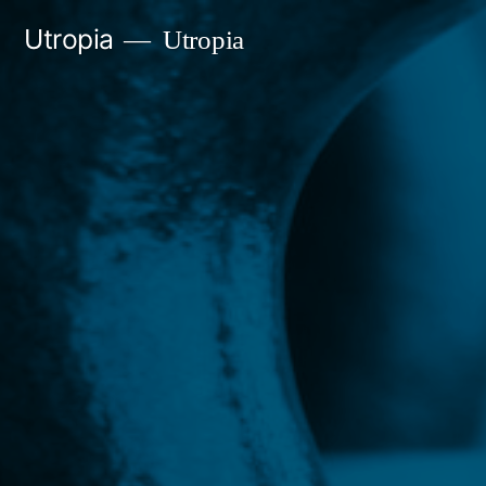
Gå
Utropia
Utropia
til
innhold